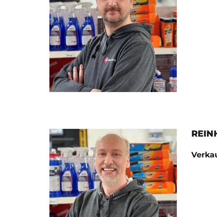
REIN
Verka